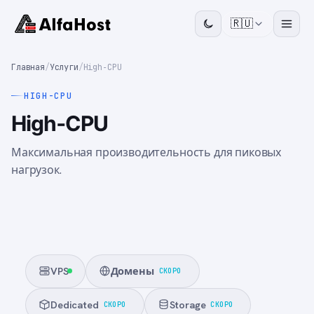
🇷🇺
Главная
/
Услуги
/
High‑CPU
HIGH-CPU
High‑CPU
Максимальная производительность для пиковых
нагрузок.
VPS
Домены
СКОРО
Dedicated
Storage
СКОРО
СКОРО