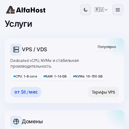
🇷🇺
Услуги
Популярно
VPS / VDS
Dedicated vCPU, NVMe и стабильная
производительность.
CPU: 1–8 core
RAM: 1–16 GB
NVMe: 10–150 GB
от $8 /мес
Тарифы VPS
Домены