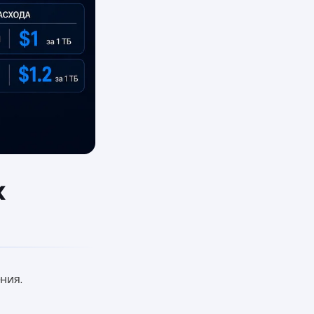
к
ния.