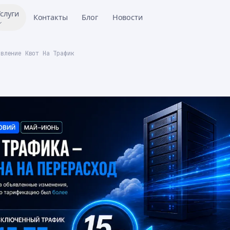
слуги
Контакты
Блог
Новости
овление Квот На Трафик