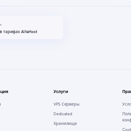
ь
в тарифах AlfaHost
ация
Услуги
Пра
я
VPS Серверы
Усл
Dedicated
Пол
кон
Хранилище
Coo