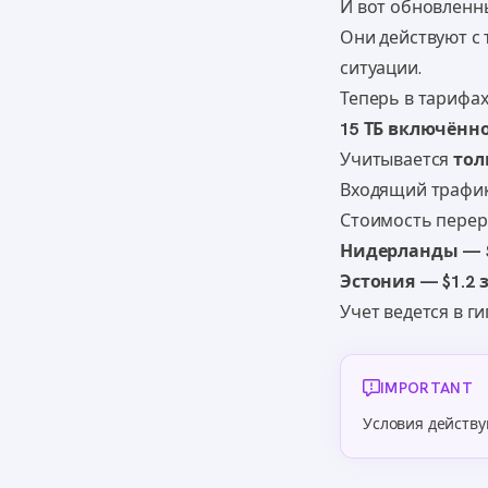
И вот обновленны
Они действуют с
ситуации.
Теперь в тарифах
15 ТБ включённ
Учитывается
тол
Входящий трафи
Стоимость перер
Нидерланды — $1
Эстония — $1.2 з
Учет ведется в г
IMPORTANT
Условия действу