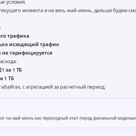
е условия.
 текущего момента и на весь май–июнь, дальше будем см
:
ого трафика
ько исходящий трафик
к
не тарифицируется
асхода:
 за 1 ТБ
а 1 ТБ
игабайтах, с агрегацией за расчетный период.
ют на май–июнь как переходный этап перед финальной моделью