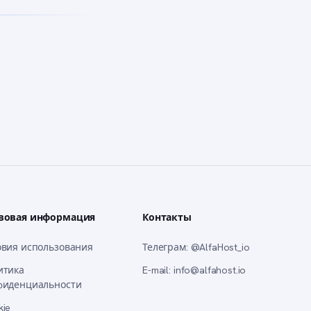
вовая информация
Контакты
овия использования
Телеграм
: @AlfaHost_io
итика
E‑mail
: info@alfahost.io
фиденциальности
kie